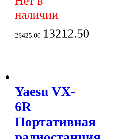
Нет в
наличии
13212.50
26425.00
Yaesu VX-
6R
Портативная
радиостанция