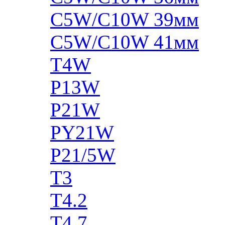
C5W/C10W 39мм
C5W/C10W 41мм
T4W
P13W
P21W
PY21W
P21/5W
T3
T4.2
T4.7