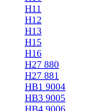
H11
H12
H13
H15
H16
H27 880
H27 881
HB1 9004
HB3 9005
HB4 9006