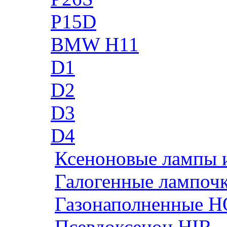
P15D
BMW H11
D1
D2
D3
D4
Ксеноновые лампы 
Галогенные лампоч
Газонаполненные H
Псевдоксенон HIR