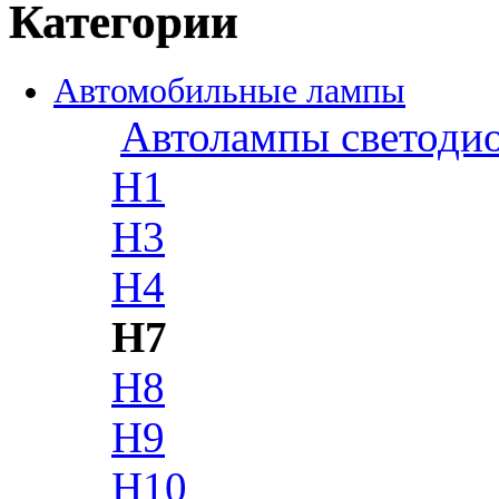
Категории
Автомобильные лампы
Автолампы светоди
H1
H3
H4
H7
H8
H9
H10