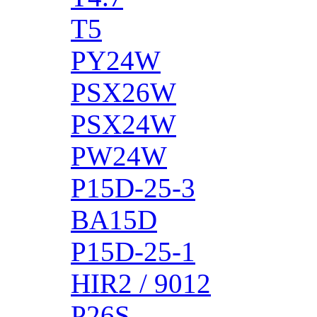
T5
PY24W
PSX26W
PSX24W
PW24W
P15D-25-3
BA15D
P15D-25-1
HIR2 / 9012
P26S