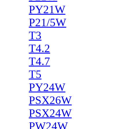
PY21W
P21/5W
T3
T4.2
T4.7
T5
PY24W
PSX26W
PSX24W
PW24W