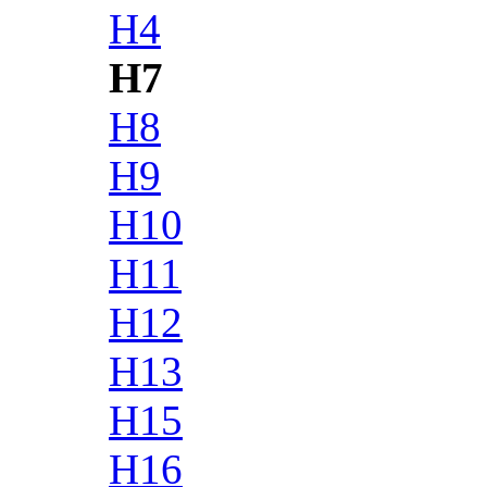
H4
H7
H8
H9
H10
H11
H12
H13
H15
H16