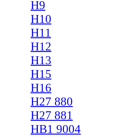
H9
H10
H11
H12
H13
H15
H16
H27 880
H27 881
HB1 9004