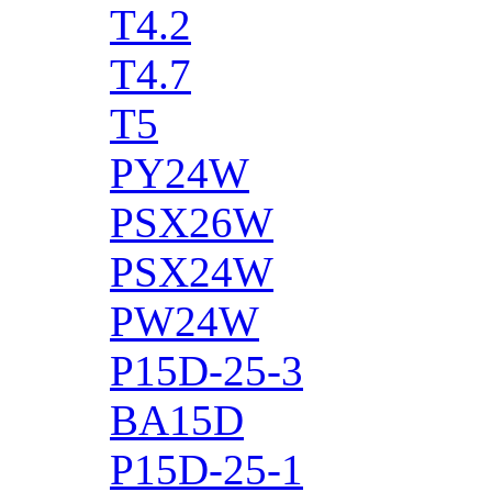
T4.2
T4.7
T5
PY24W
PSX26W
PSX24W
PW24W
P15D-25-3
BA15D
P15D-25-1