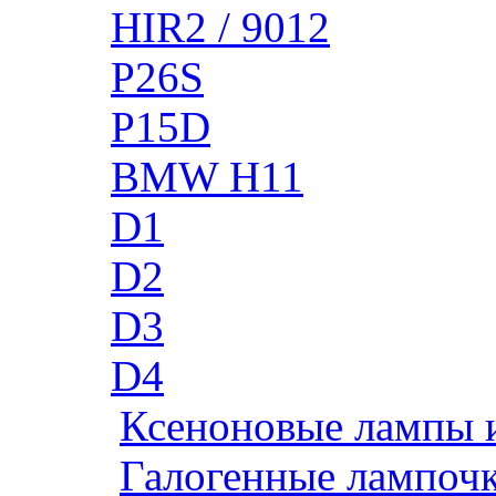
HIR2 / 9012
P26S
P15D
BMW H11
D1
D2
D3
D4
Ксеноновые лампы 
Галогенные лампоч