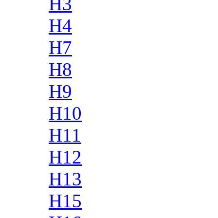
H3
H4
H7
H8
H9
H10
H11
H12
H13
H15