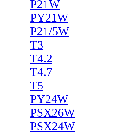
P21W
PY21W
P21/5W
T3
T4.2
T4.7
T5
PY24W
PSX26W
PSX24W