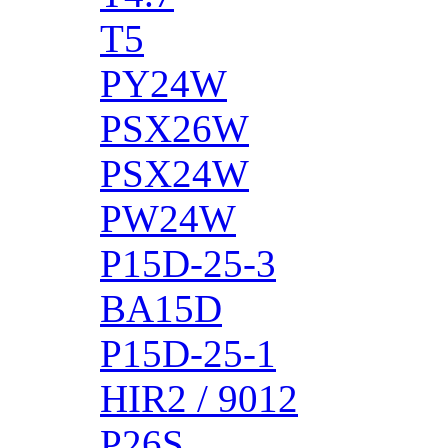
T5
PY24W
PSX26W
PSX24W
PW24W
P15D-25-3
BA15D
P15D-25-1
HIR2 / 9012
P26S