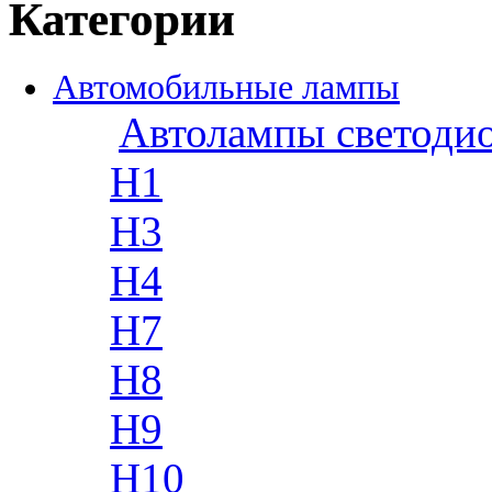
Категории
Автомобильные лампы
Автолампы светоди
H1
H3
H4
H7
H8
H9
H10