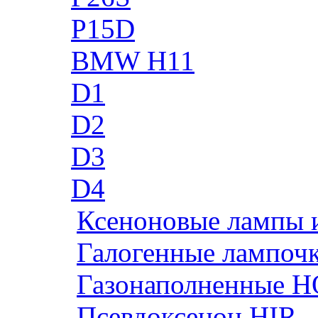
P15D
BMW H11
D1
D2
D3
D4
Ксеноновые лампы 
Галогенные лампоч
Газонаполненные H
Псевдоксенон HIR