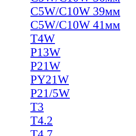
C5W/C10W 39мм
C5W/C10W 41мм
T4W
P13W
P21W
PY21W
P21/5W
T3
T4.2
T4.7