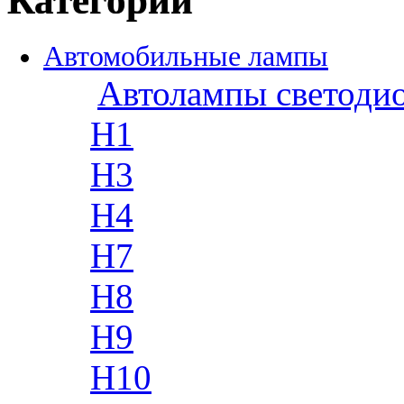
Категории
Автомобильные лампы
Автолампы светоди
H1
H3
H4
H7
H8
H9
H10