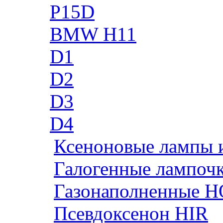
P15D
BMW H11
D1
D2
D3
D4
Ксеноновые лампы 
Галогенные лампоч
Газонаполненные H
Псевдоксенон HIR