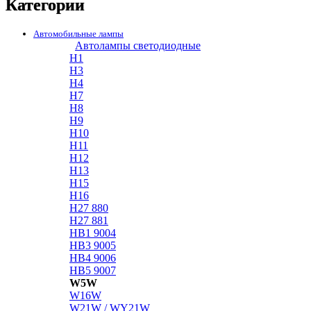
Категории
Автомобильные лампы
Автолампы светодиодные
H1
H3
H4
H7
H8
H9
H10
H11
H12
H13
H15
H16
H27 880
H27 881
HB1 9004
HB3 9005
HB4 9006
HB5 9007
W5W
W16W
W21W / WY21W