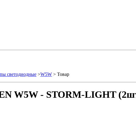
пы светодиодные
>
W5W
> Товар
SEN W5W - STORM-LIGHT (2шт