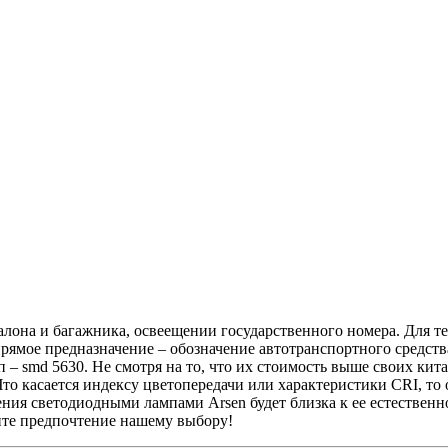
она и багажника, освеещении государственного номера. Для тех
прямое предназначение – обозначение автотранспортного средств
п – smd 5630. Не смотря на то, что их стоимость выше своих кит
Что касается индексу цветопередачи или характеристики CRI, то
ения светодиодными лампами Arsen будет близка к ее естественн
йте предпочтение нашему выбору!