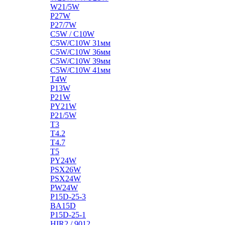
W21/5W
P27W
P27/7W
C5W / C10W
C5W/C10W 31мм
C5W/C10W 36мм
C5W/C10W 39мм
C5W/C10W 41мм
T4W
P13W
P21W
PY21W
P21/5W
T3
T4.2
T4.7
T5
PY24W
PSX26W
PSX24W
PW24W
P15D-25-3
BA15D
P15D-25-1
HIR2 / 9012