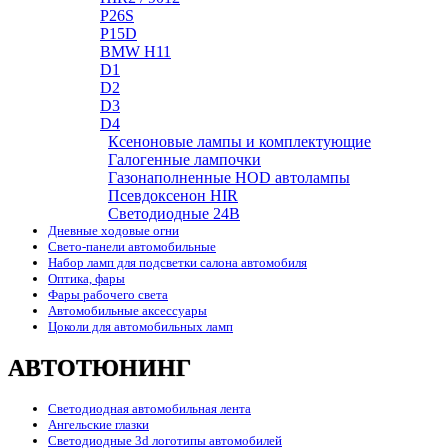
P26S
P15D
BMW H11
D1
D2
D3
D4
Ксеноновые лампы и комплектующие
Галогенные лампочки
Газонаполненные HOD автолампы
Псевдоксенон HIR
Cветодиодные 24B
Дневные ходовые огни
Свето-панели автомобильные
Набор ламп для подсветки салона автомобиля
Оптика, фары
Фары рабочего света
Автомобильные аксессуары
Цоколи для автомобильных ламп
АВТОТЮНИНГ
Светодиодная автомобильная лента
Ангельские глазки
Светодиодные 3d логотипы автомобилей