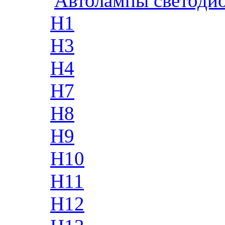
Автолампы светоди
H1
H3
H4
H7
H8
H9
H10
H11
H12