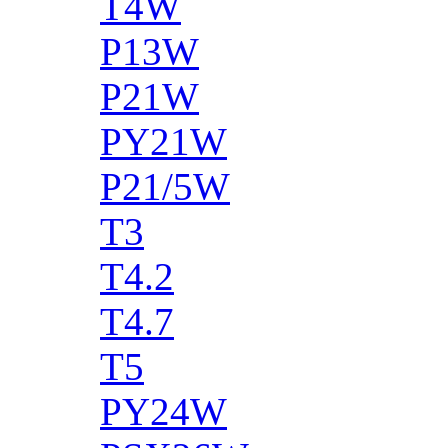
T4W
P13W
P21W
PY21W
P21/5W
T3
T4.2
T4.7
T5
PY24W