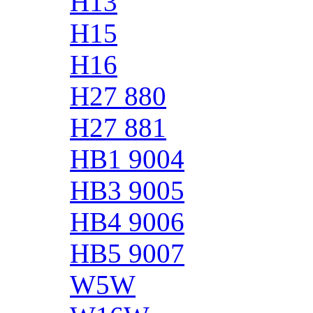
H13
H15
H16
H27 880
H27 881
HB1 9004
HB3 9005
HB4 9006
HB5 9007
W5W