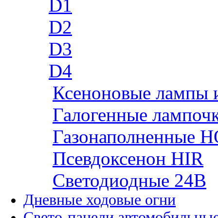
D1
D2
D3
D4
Ксеноновые лампы 
Галогенные лампоч
Газонаполненные H
Псевдоксенон HIR
Cветодиодные 24B
Дневные ходовые огни
Свето-панели автомобильны