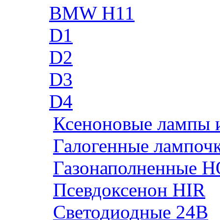
BMW H11
D1
D2
D3
D4
Ксеноновые лампы 
Галогенные лампоч
Газонаполненные H
Псевдоксенон HIR
Cветодиодные 24B