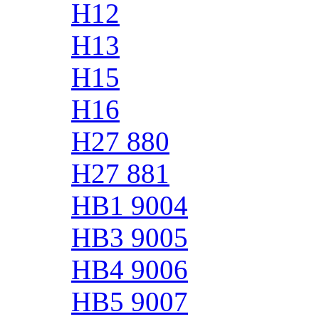
H12
H13
H15
H16
H27 880
H27 881
HB1 9004
HB3 9005
HB4 9006
HB5 9007