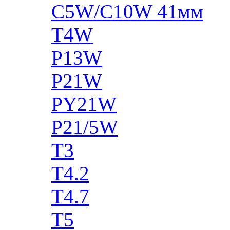
C5W/C10W 41мм
T4W
P13W
P21W
PY21W
P21/5W
T3
T4.2
T4.7
T5