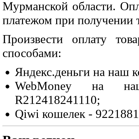
Мурманской области. Оп
платежом при получении т
Произвести оплату то
способами:
Яндекс.деньги на наш 
WebMoney на на
R212418241110;
Qiwi кошелек - 9221881