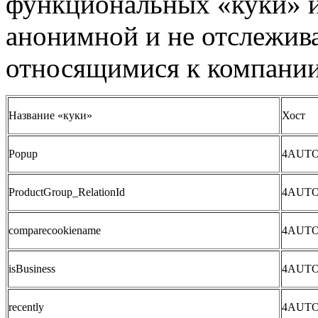
функциональных «куки» 
анонимной и не отслежива
относящимися к компан
Название «куки»
Хост
Popup
4AUT
ProductGroup_RelationId
4AUT
comparecookiename
4AUT
isBusiness
4AUT
recently
4AUT